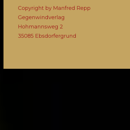
Copyright by Manfred Repp
Gegenwindverlag
Hohmannsweg 2
35085 Ebsdorfergrund