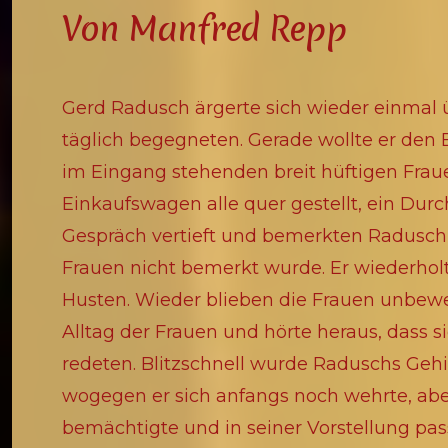
Von Manfred Repp
Gerd Radusch ärgerte sich wieder einmal über die Unachtsamkeit einiger Menschen, die ihm täglich begegneten. Gerade wollte er den Eingang eines Supermarktes passieren, als er von im Eingang stehenden breit hüftigen Frauen aufgehalten wurde. Die Damen hatten ihre Einkaufswagen alle quer gestellt, ein Durchkommen war unmöglich. Die Frauen waren in ihr Gespräch vertieft und bemerkten Radusch nicht. Er hüstelte kurz, erst sehr leise, was von den Frauen nicht bemerkt wurde. Er wiederholte es noch einmal, aus dem Hüsteln wurde jetzt ein Husten. Wieder blieben die Frauen unbewegt. Radusch vernahm einige Sprachfetzen aus dem Alltag der Frauen und hörte heraus, dass sie über Kinder, Kitas, Schulen und über die Familie redeten. Blitzschnell wurde Raduschs Gehirn von einer Gedankenwelle überschwemmt, wogegen er sich anfangs noch wehrte, aber vergeblich. Er bemerkte, wie sich Wut seiner bemächtigte und in seiner Vorstellung passierte allerhand mit den immer noch den Eingang versperrenden Frauen. Der dicksten unter ihnen, dick waren sie alle, aber der, wollte er am liebsten richtig saftig in den Hinter treten. Wahrscheinlich würde sie es nicht einmal merken, denn ihr Hintern besaß ein beträchtliches Fettpolster. Der Wortführerin hätte er am liebsten ihre schnelle, sich immer in Bewegung befindende Zunge festgenäht, um wenigsten einige Sekunden Stille zu haben. Der Dritten würde er den Einkaufswagen heftig gegen die Beine rollen, damit sie endlich ihre Umgebung wahrnehmen würde. Radusch hielt inne, verscheuchte seine Gedanken, was ihm schwer fiel, und bat mit etwas zu leiser Stimme um Durchlass. Oh Wunder, eine der Frauen bemerkte ihn, übernahm die Verantwortung und befahl in einem barschen Ton, allen anderen doch mal den Weg frei zu machen, so als hätte sie mit der gesamten Angelegenheit nichts zu tun. Radusch passierte die Frauen und ihre Einkaufswagen, als eine von ihnen beide Arme hob, um ihre Haare zu richten. Ein Büschel langer schwarzer Haare wurde in der Achselhöhle sichtbar, und ein etwas übler Schweißgeruch bemächtigte sich seines Riechorgans. Radusch beschleunigte seinen Schritt und versuchte so schnell wie möglich, sich von den Frauen zu entfernen, nicht ohne eine Blick zurück zu werfen und dabei festzustellen, dass alle Frauen ihren massigen Körper und stempelartigen Beine in enge Leggins gezwängt hatten. Radusch erinnerte sich an seine Jugendzeit und dass damals nur Proletenfrauen Leggins trugen. Endlich verschwand er in dem Supermarkt, um einzukaufen, aber er war nicht ganz bei der Sache und seine Gedanken bewegten sich zwischen Achtsamkeit und Unachtsamkeit und er fragte sich, ob er denn persönlich achtsam sei. Ein klares Bejahen brachte er nicht zustande, was ihn sehr betrübte und er sich selber versprach Besserung, einkehren zu lassen. Radusch von der Arbeit kommend, wie immer schnellen Schrittes, blieb plötzlich stehen, nahm auf einer Bank nahe des Weihers Platz. Ein Schwanenpärchen segelte stolz, im Schlepptau ihre Jungen, durch das Gewässer. Ein ruhiger fast majestätischer Anblick, alles schien seine Ordnung zu haben, die Gruppe strahlte eine starke Achtsamkeit aus. Lange Zeit blieb sein Blick haften und folgte der Schwanenfamilie, bis eine aufkommende Unruhe seine Aufmerksamkeit verlangte. Ein Vater rannte hinter seinem Kind her, das im schnellen Tempo auf das Gewässer zusteuerte. Der Vater, ein etwas dicklicher Mann, versuchte zu folgen, geriet aber ob des Tempos ein wenig außer Atem und konnte den Jungen nicht mehr einholen. Er plumpste ins Wasser, schrie fürchterlich. Die Schwaneneltern, die mit ihren Jungen noch in der Nähe waren, griffen den im Wasser liegenden brüllenden Jungen an. Schon von weitem schrie der Vater. Die Schwäne zeigten sich gänzlich unbeeindruckt. Der Junge planschte im Wasser herum, schrie jämmerlich, die Schwäne wurden angriffslustiger, und endlich warf sich der unbeholfene Vater ins Wasser, genau zwischen die Schwäne und seinen Jungen. Ein Schwan zerrte an der Hose des Mannes, andere Männer kamen zu Hilfe und vertrieben die Schwanenfamilie. Endlich brachte der Vater seinen durchnässten Jungen wieder ins Trockene und versuchte ihn zu beruhigen. Wo war seine Achtsamkeit im Augenblick, als der kleine Junge sich so weit von seinem Vater entfernen konnte? Der Begriff Achtsamkeit ließ Radusch nicht mehr los. Er kreuzte seine Gedankenwelt, wie ein steuerloses Schiff den Ozean. Nach einem hektischen Arbeitstag saß Radusch auf seinem Sofa und zappte sich durch die Fernsehprogramme. Er war nicht in der Lage, auch nur bei einem einzigen Sender länger als zwei Mi