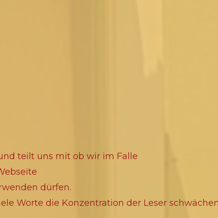
nd teilt uns mit ob wir im Falle
 Webseite
rwenden dürfen.
viele Worte die Konzentration der Leser schwächen