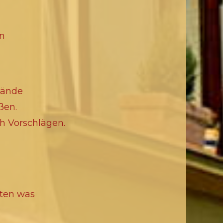
on
Hände
ßen.
h Vorschlägen.
sten was